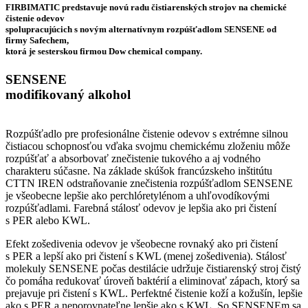
FIRBIMATIC predstavuje novú radu čistiarenských strojov na chemické
čistenie odevov
spolupracujúcich s novým alternatívnym rozpúšťadlom SENSENE od
firmy Safechem,
ktorá je sesterskou firmou Dow chemical company.
SENSENE
modifikovaný alkohol
Rozpúšťadlo pre profesionálne čistenie odevov s extrémne silnou
čistiacou schopnosťou vďaka svojmu chemickému zloženiu môže
rozpúšťať a absorbovať znečistenie tukového a aj vodného
charakteru súčasne. Na základe skúšok francúzskeho inštitútu
CTTN IREN odstraňovanie znečistenia rozpúšťadlom SENSENE
je všeobecne lepšie ako perchlóretylénom a uhľovodíkovými
rozpúšťadlami. Farebná stálosť odevov je lepšia ako pri čistení
s PER alebo KWL.
Efekt zošedivenia odevov je všeobecne rovnaký ako pri čistení
s PER a lepší ako pri čistení s KWL (menej zošedivenia). Stálosť
molekuly SENSENE počas destilácie udržuje čistiarenský stroj čistý
čo pomáha redukovať úroveň baktérií a eliminovať zápach, ktorý sa
prejavuje pri čistení s KWL. Perfektné čistenie koží a kožušín, lepšie
ako s PER a neporovnateľne lepšie ako s KWL. So SENSENEm sa