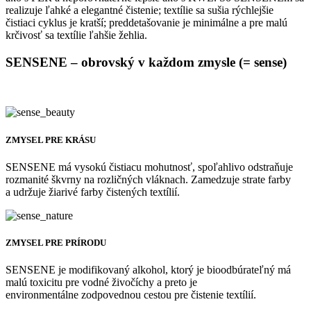
realizuje ľahké a elegantné čistenie; textílie sa sušia rýchlejšie
čistiaci cyklus je kratší; preddetašovanie je minimálne a pre malú
krčivosť sa textílie ľahšie žehlia.
SENSENE – obrovský v každom zmysle (= sense)
ZMYSEL PRE KRÁSU
SENSENE má vysokú čistiacu mohutnosť, spoľahlivo odstraňuje
rozmanité škvrny na rozličných vláknach.
Zamedzuje strate farby
a udržuje žiarivé farby čistených textílií.
ZMYSEL PRE PRÍRODU
SENSENE je modifikovaný alkohol, ktorý je bioodbúrateľný má
malú toxicitu pre vodné živočíchy a preto je
environmentálne zodpovednou cestou pre čistenie textílií.