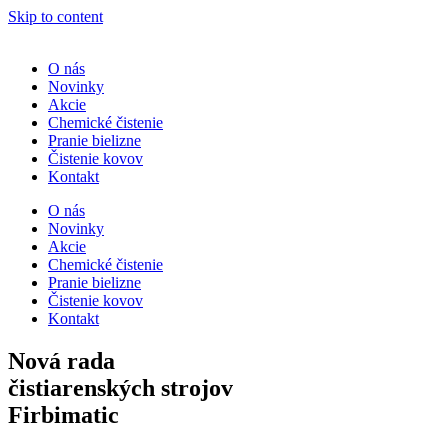
Skip to content
O nás
Novinky
Akcie
Chemické čistenie
Pranie bielizne
Čistenie kovov
Kontakt
O nás
Novinky
Akcie
Chemické čistenie
Pranie bielizne
Čistenie kovov
Kontakt
Nová rada
čistiarenských strojov
Firbimatic