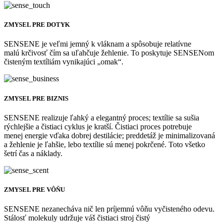
ZMYSEL PRE DOTYK
SENSENE je veľmi jemný k vláknam a spôsobuje relatívne
malú krčivosť čím sa uľahčuje žehlenie. To poskytuje SENSENom
čisteným textíliám vynikajúci „omak“.
ZMYSEL PRE BIZNIS
SENSENE realizuje ľahký a elegantný proces; textílie sa sušia
rýchlejšie a čistiaci cyklus je kratší. Čistiaci proces potrebuje
menej energie vďaka dobrej destilácie; preddetáž je minimalizovaná
a žehlenie je ľahšie, lebo textílie sú menej pokrčené. Toto všetko
šetrí čas a náklady.
ZMYSEL PRE VÔŇU
SENSENE nezanecháva nič len príjemnú vôňu vyčisteného odevu.
Stálosť molekuly udržuje váš čistiaci stroj čistý